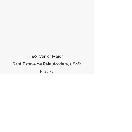
80, Carrer Major
Sant Esteve de Palautordera, 08461
España
fesllenyapresas@gmail.com
938480157
-
637962358
​
FES LLENYA