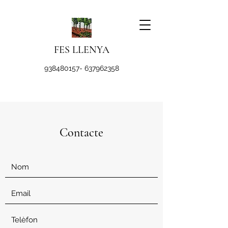
FES LLENYA
938480157
-
637962358
Contacte